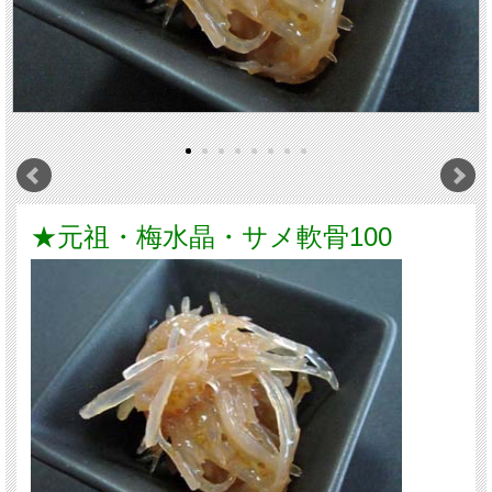
★元祖・梅水晶・サメ軟骨100