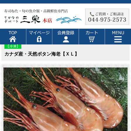
【冷凍】
カナダ産・天然ボタン海老【ＸＬ】