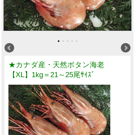
★カナダ産・天然ボタン海老
【XL】1kg＝21～25尾ｻｲｽﾞ