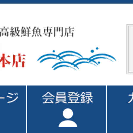
1 / 1ページ
（全3件）
中で、まわりの部分を着色してある見た目にも綺麗で鮮やかな、昔ながらの赤い鯨ベーコン
着色をせずに仕上げた、無着色タイプの鯨ベーコンです