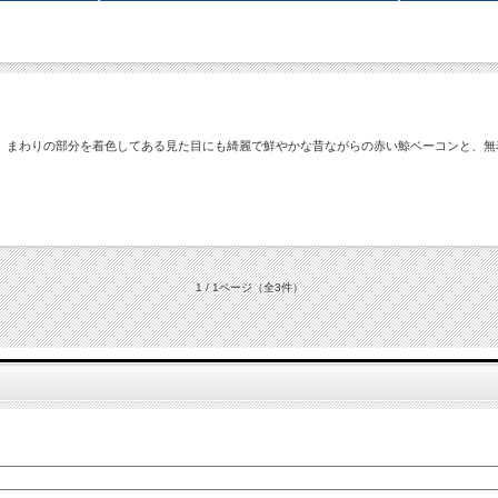
、まわりの部分を着色してある見た目にも綺麗で鮮やかな昔ながらの赤い鯨ベーコンと、無
1 / 1ページ
（全3件）