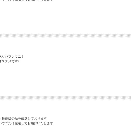
ありバフンウニ！
オススメです♪
も最高級の品を厳選しております
いウニだけ厳選してお届けいたします