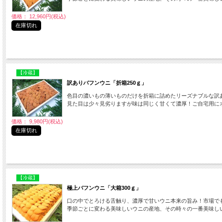
価格： 12,960円(税込)
在庫切れ
【冷蔵】
訳ありバフンウニ「折箱250ｇ」
色目の濃いもの薄いものだけを折箱に詰めたリーズナブルな訳
見た目は少々見劣りますが味は同じく甘くて濃厚！ご自宅用に
価格： 9,980円(税込)
在庫切れ
【冷蔵】
極上バフンウニ「大箱300ｇ」
口の中でとろける舌触り、濃厚で甘いウニ本来の旨み！市場で
季節ごとに変わる美味しいウニの産地、その時々の一番美味し