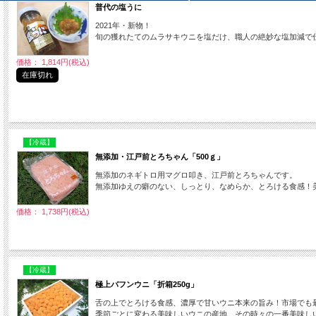
普代の塩うに
2021年・新物！
旬の獲れたてのムラサキウニを塩だけ、職人の絶妙な塩加減で
価格： 1,814円(税込)
在庫切れ
【冷蔵】
無添加・江戸前とろちゃん「500ｇ」
無添加のネギトロ用マグロ叩き、江戸前とろちゃんです。
無添加ゆえの癖のない、しっとり、なめらか、とろける食感！
価格： 1,738円(税込)
【冷蔵】
極上バフンウニ「折箱250g」
舌の上でとろける食感、濃厚で甘いウニ本来の旨み！市場でも
季節ごとに変わる美味しいウニの産地、その時々の一番美味し