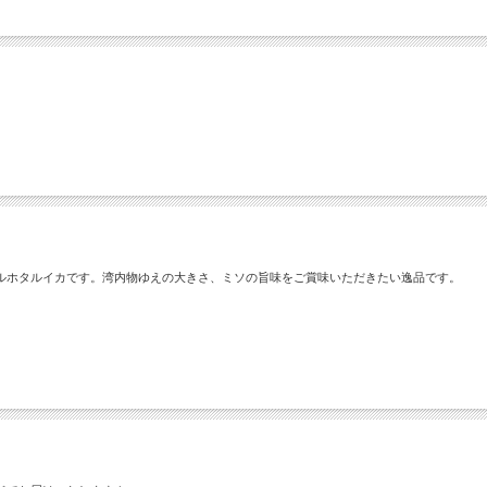
ルホタルイカです。湾内物ゆえの大きさ、ミソの旨味をご賞味いただきたい逸品です。