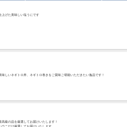
仕上げた美味しい塩うにです
美味しいネギトロ丼、ネギトロ巻きをご賞味ご堪能いただきたい逸品です！
最高級の品を厳選してお届けいたします！
いウニだけ厳選してお届けいたします