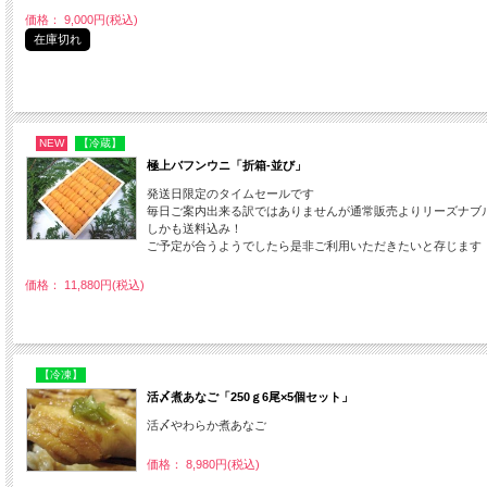
価格： 9,000円(税込)
在庫切れ
NEW
【冷蔵】
極上バフンウニ「折箱-並び」
発送日限定のタイムセールです
毎日ご案内出来る訳ではありませんが通常販売よりリーズナブ
しかも送料込み！
ご予定が合うようでしたら是非ご利用いただきたいと存じます
価格： 11,880円(税込)
【冷凍】
活〆煮あなご「250ｇ6尾×5個セット」
活〆やわらか煮あなご
価格： 8,980円(税込)