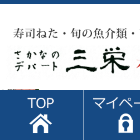
1位
PICK UP
【冷蔵】
無添加・江戸前とろちゃん「1ｋｇ」
無添加のネギトロ用マグロ叩き、江戸前とろちゃんです。
無添加ゆえの癖のない、しっとり、なめらか、とろける食感！
価格： 3,477円(税込)
NEW