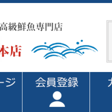
1 / 1ページ
（全14件）
美味しいネギトロ丼、ネギトロ巻きをご賞味ご堪能いただきたい逸品です！