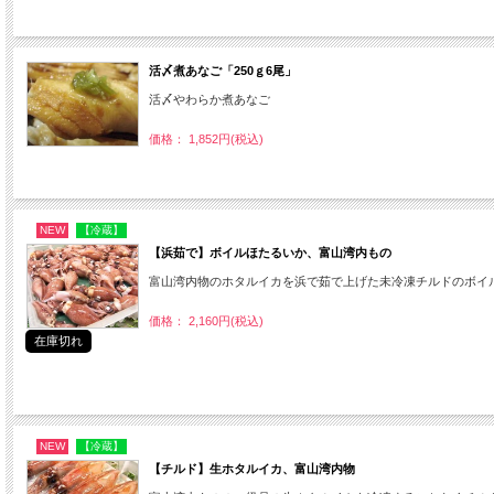
活〆煮あなご「250ｇ6尾」
活〆やわらか煮あなご
価格： 1,852円(税込)
NEW
【冷蔵】
【浜茹で】ボイルほたるいか、富山湾内もの
富山湾内物のホタルイカを浜で茹で上げた未冷凍チルドのボイ
価格： 2,160円(税込)
在庫切れ
NEW
【冷蔵】
【チルド】生ホタルイカ、富山湾内物