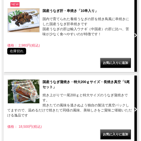
NEW
国産うなぎ肝・串焼き「10串入り」
国内で育てられた養殖うなぎの肝を焼き鳥風に串焼きに
した国産うなぎ肝串焼きです
国産うなぎの肝は輸入ウナギ（中国産）の肝に比べ、苦
味が少なく食べやすいのが特徴です！
価格： 2,980円(税込)
在庫切れ
国産うなぎ蒲焼き・特大200ｇサイズ・長焼き真空「5尾
セット」
焼き上がりで一尾200ｇと特大サイズのうなぎ蒲焼きで
す。
焼きたての風味を逃さぬよう独自の製法で真空パックし
てますので、温めるだけで焼きたて同様の風味、美味しさをご賞味ご堪能いただ
ける逸品です
価格： 18,500円(税込)