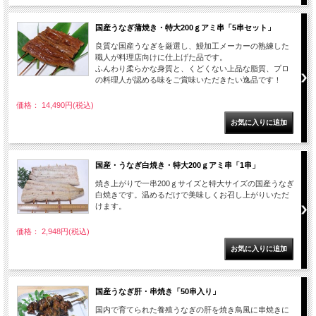
国産うなぎ蒲焼き・特大200ｇアミ串「5串セット」
良質な国産うなぎを厳選し、鰻加工メーカーの熟練した
職人が料理店向けに仕上げた品です。
ふんわり柔らかな身質と、くどくない上品な脂質、プロ
の料理人が認める味をご賞味いただきたい逸品です！
価格： 14,490円(税込)
国産・うなぎ白焼き・特大200ｇアミ串「1串」
焼き上がりで一串200ｇサイズと特大サイズの国産うなぎ
白焼きです。温めるだけで美味しくお召し上がりいただ
けます。
価格： 2,948円(税込)
国産うなぎ肝・串焼き「50串入り」
国内で育てられた養殖うなぎの肝を焼き鳥風に串焼きに