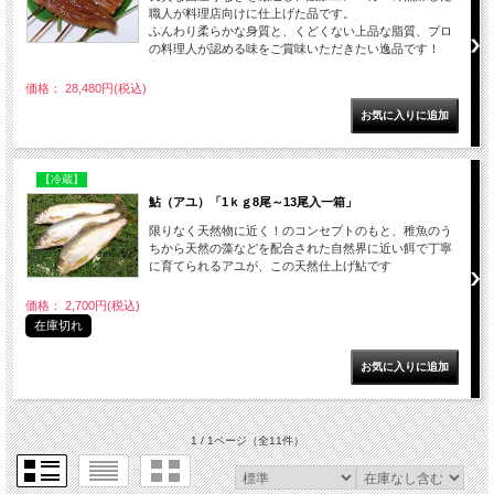
職人が料理店向けに仕上げた品です。
ふんわり柔らかな身質と、くどくない上品な脂質、プロ
の料理人が認める味をご賞味いただきたい逸品です！
価格： 28,480円(税込)
【冷蔵】
鮎（アユ）「1ｋｇ8尾～13尾入一箱」
限りなく天然物に近く！のコンセプトのもと、稚魚のう
ちから天然の藻などを配合された自然界に近い餌で丁寧
に育てられるアユが、この天然仕上げ鮎です
価格： 2,700円(税込)
在庫切れ
1 / 1ページ
（全11件）