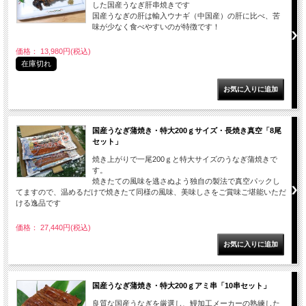
した国産うなぎ肝串焼きです
国産うなぎの肝は輸入ウナギ（中国産）の肝に比べ、苦
味が少なく食べやすいのが特徴です！
価格： 13,980円(税込)
在庫切れ
国産うなぎ蒲焼き・特大200ｇサイズ・長焼き真空「8尾
セット」
焼き上がりで一尾200ｇと特大サイズのうなぎ蒲焼きで
す。
焼きたての風味を逃さぬよう独自の製法で真空パックし
てますので、温めるだけで焼きたて同様の風味、美味しさをご賞味ご堪能いただ
ける逸品です
価格： 27,440円(税込)
国産うなぎ蒲焼き・特大200ｇアミ串「10串セット」
良質な国産うなぎを厳選し、鰻加工メーカーの熟練した