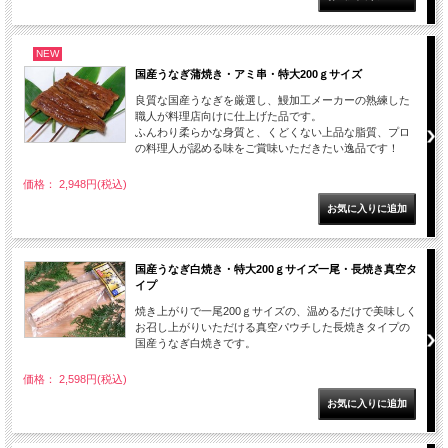
NEW
国産うなぎ蒲焼き・アミ串・特大200ｇサイズ
良質な国産うなぎを厳選し、鰻加工メーカーの熟練した
職人が料理店向けに仕上げた品です。
ふんわり柔らかな身質と、くどくない上品な脂質、プロ
の料理人が認める味をご賞味いただきたい逸品です！
価格： 2,948円(税込)
国産うなぎ白焼き・特大200ｇサイズ一尾・長焼き真空タ
イプ
焼き上がりで一尾200ｇサイズの、温めるだけで美味しく
お召し上がりいただける真空パウチした長焼きタイプの
国産うなぎ白焼きです。
価格： 2,598円(税込)