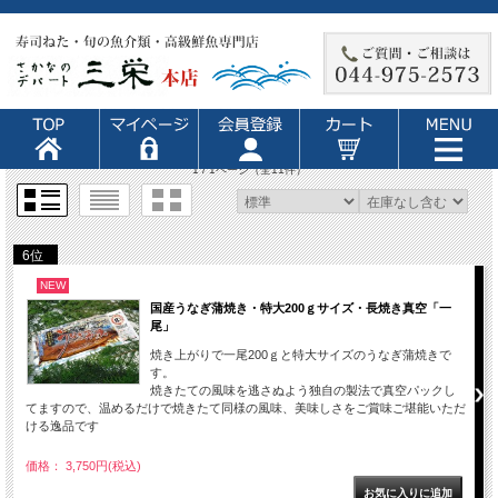
1 / 1ページ
（全11件）
6位
NEW
国産うなぎ蒲焼き・特大200ｇサイズ・長焼き真空「一
尾」
焼き上がりで一尾200ｇと特大サイズのうなぎ蒲焼きで
す。
焼きたての風味を逃さぬよう独自の製法で真空パックし
てますので、温めるだけで焼きたて同様の風味、美味しさをご賞味ご堪能いただ
ける逸品です
価格： 3,750円(税込)